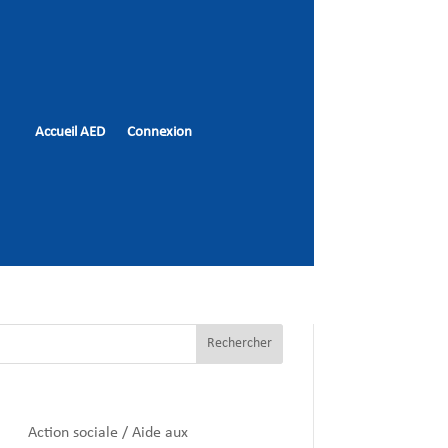
Accueil AED
Connexion
Identifiant ou adresse e-mail
×
Mot de passe
Se souvenir de moi
Mot de pass perdu
Rechercher
Action sociale / Aide aux