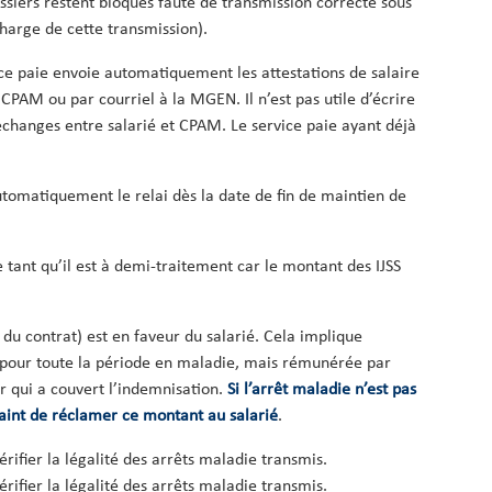
ssiers restent bloqués faute de transmission correcte sous
charge de cette transmission).
vice paie envoie automatiquement les attestations de salaire
 CPAM ou par courriel à la MGEN. Il n’est pas utile d’écrire
 échanges entre salarié et CPAM. Le service paie ayant déjà
utomatiquement le relai dès la date de fin de maintien de
e tant qu’il est à demi-traitement car le montant des IJSS
 du contrat) est en faveur du salarié. Cela implique
, pour toute la période en maladie, mais rémunérée par
ur qui a couvert l’indemnisation.
Si l’arrêt maladie n’est pas
aint de réclamer ce montant au salarié
.
érifier la légalité des arrêts maladie transmis.
érifier la légalité des arrêts maladie transmis.