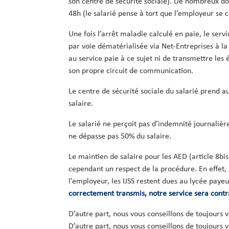
son centre de sécurité sociale). De nombreux do
48h (le salarié pense à tort que l’employeur se 
Une fois l’arrêt maladie calculé en paie, le ser
par voie dématérialisée via Net-Entreprises à la
au service paie à ce sujet ni de transmettre les
son propre circuit de communication.
Le centre de sécurité sociale du salarié prend a
salaire.
Le salarié ne perçoit pas d’indemnité journalièr
ne dépasse pas 50% du salaire.
Le maintien de salaire pour les AED (article 8bis
cependant un respect de la procédure. En effet
l’employeur, les IJSS restent dues au lycée paye
correctement transmis, notre service sera contr
D’autre part, nous vous conseillons de toujours v
D’autre part, nous vous conseillons de toujours v